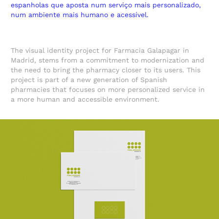
espanholas que aposta num serviço mais personalizado,
num ambiente mais humano e acessível.
The visual identity project for Farmacia Galapagar in
Madrid, stems from a commitment to modernization and
the need to bring the pharmacy closer to its users. This
project is part of a new generation of Spanish
pharmacies that focuses on more personalized service in
a more human and accessible environment.