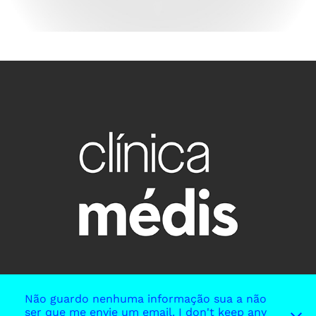
Não guardo nenhuma informação sua a não
ser que me envie um email. I don't keep any