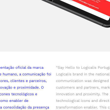
sentação oficial da marca
“Say Hello to Logicalis Portug
 e humano, a comunicação foi
Logicalis brand in the nation
res, clientes e parceiros,
communication was designed 
novação e proximidade. O
customers and partners, mark
ícones tecnológicos e
innovation and proximity. The
 como enabler de
technological icons and direct
a consolidação da presença
transformation enabler. This 