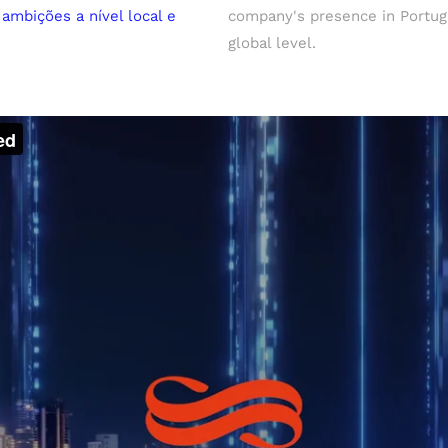
ambições a nível local e
company's presence in Portugal,
global level.​​​​​​​