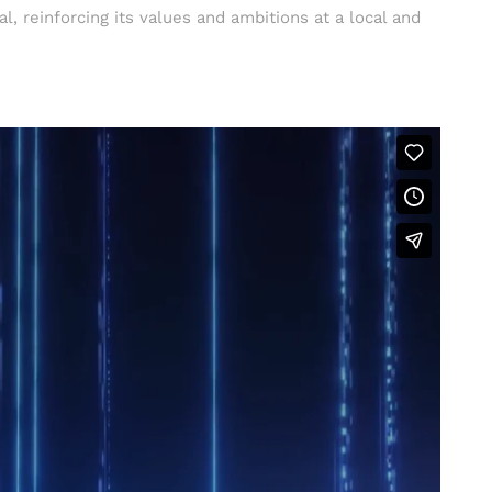
 reinforcing its values ​​and ambitions at a local and